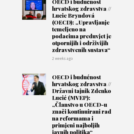
OECD i budućnost
hrvatskog zdravstva //
Lucie Bryndová
(OECD): „Upravljanje
temeljeno na
podacima preduvjet je
otpornijih i održivijih
zdravstvenih sustava“
2 weeks ago
OECD i budućnost
hrvatskog zdravstva //
Državni tajnik Zdenko
Lucić (MVEP):
„Članstvo u OECD-u
znači kontinuirani rad
na reformama i
primjeni najboljih
javnih politika“