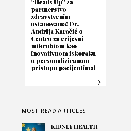
“Heads Up” za
partnerstvo
zdravstvenim
ustanovama! Dr.
Andrija Karačić o
Centru za crijevni
mikrobiom kao
inovativnom iskoraku
u personaliziranom
pristupu pacijentima!
MOST READ ARTICLES
KIDNEY HEALTH