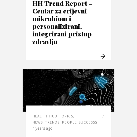
HH Trend Report –
Centar za crijevni
mikrobiom i
personalizirani,
integrirani pristup
zdravlju
HEALTH_HUB_TOPICS
,
NEWS_TRENDS
,
PEOPLE_SUCCESSS
4 years ago