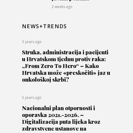
2 weeks ago
NEWS+TRENDS
3 years ago
Struka, administracija i pacijenti
u Hrvatskom tjednu protiv raka:
„From Zero To Hero“ – Kako
Hrvatska može «preskočiti» jaz u
onkološkoj skrbi?
5 years ago
Nacionalni plan otpornosti i
oporavka 2021.-2026. –
Digitalizacija puta lijeka kroz
zdravstvene ustanove na