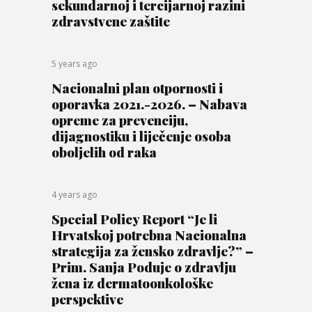
sekundarnoj i tercijarnoj razini
zdravstvene zaštite
5 years ago
Nacionalni plan otpornosti i
oporavka 2021.-2026. – Nabava
opreme za prevenciju,
dijagnostiku i liječenje osoba
oboljelih od raka
4 years ago
Special Policy Report “Je li
Hrvatskoj potrebna Nacionalna
strategija za žensko zdravlje?” –
Prim. Sanja Poduje o zdravlju
žena iz dermatoonkološke
perspektive