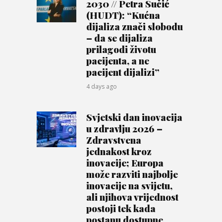
2030 // Petra Sučić
(HUDT): “Kućna
dijaliza znači slobodu
– da se dijaliza
prilagodi životu
pacijenta, a ne
pacijent dijalizi”
4 days ago
Svjetski dan inovacija
u zdravlju 2026 –
Zdravstvena
jednakost kroz
inovacije; Europa
može razviti najbolje
inovacije na svijetu,
ali njihova vrijednost
postoji tek kada
postanu dostupne