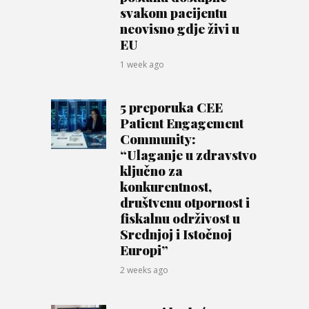
svakom pacijentu
neovisno gdje živi u
EU
1 week ago
5 preporuka CEE
Patient Engagement
Community:
“Ulaganje u zdravstvo
ključno za
konkurentnost,
društvenu otpornost i
fiskalnu održivost u
Srednjoj i Istočnoj
Europi”
2 weeks ago