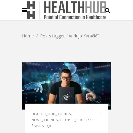
Home
/
Posts tagged "Andrija Karačić"
HEALTH_HUB_TOPICS
,
NEWS_TRENDS
,
PEOPLE_SUCCESSS
3 years ago