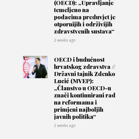
(OECD): „Upravljanje
temeljeno na
podacima preduvjet je
otpornijih i održivijih
zdravstvenih sustava“
2 weeks ago
OECD i budućnost
hrvatskog zdravstva //
Državni tajnik Zdenko
Lucić (MVEP):
„Članstvo u OECD-u
znači kontinuirani rad
na reformama i
primjeni najboljih
javnih politika“
2 weeks ago