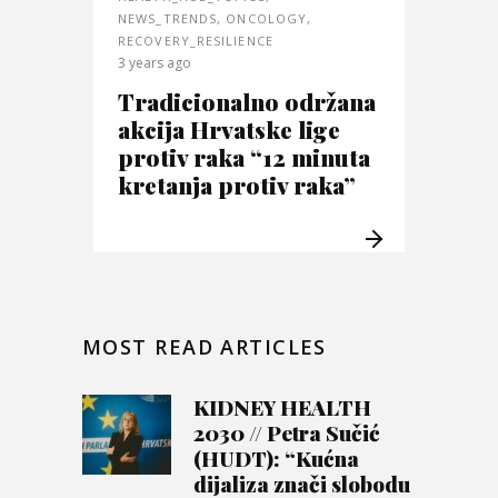
NEWS_TRENDS
,
ONCOLOGY
,
RECOVERY_RESILIENCE
3 years ago
Tradicionalno održana
akcija Hrvatske lige
protiv raka “12 minuta
kretanja protiv raka”
MOST READ ARTICLES
KIDNEY HEALTH
2030 // Petra Sučić
(HUDT): “Kućna
dijaliza znači slobodu