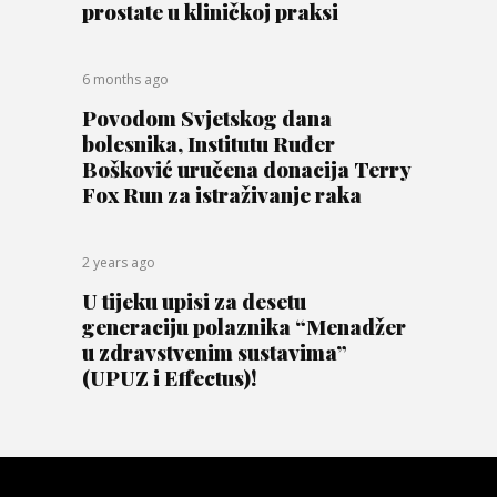
prostate u kliničkoj praksi
6 months ago
Povodom Svjetskog dana
bolesnika, Institutu Ruđer
Bošković uručena donacija Terry
Fox Run za istraživanje raka
2 years ago
U tijeku upisi za desetu
generaciju polaznika “Menadžer
u zdravstvenim sustavima”
(UPUZ i Effectus)!