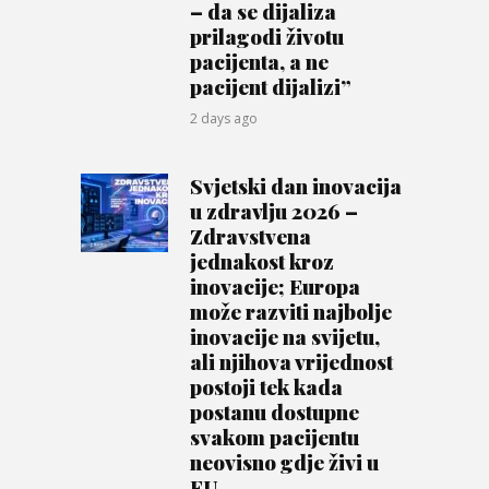
– da se dijaliza
prilagodi životu
pacijenta, a ne
pacijent dijalizi”
2 days ago
Svjetski dan inovacija
u zdravlju 2026 –
Zdravstvena
jednakost kroz
inovacije; Europa
može razviti najbolje
inovacije na svijetu,
ali njihova vrijednost
postoji tek kada
postanu dostupne
svakom pacijentu
neovisno gdje živi u
EU