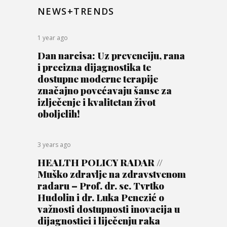
NEWS+TRENDS
1 year ago
Dan narcisa: Uz prevenciju, rana
i precizna dijagnostika te
dostupne moderne terapije
značajno povećavaju šanse za
izlječenje i kvalitetan život
oboljelih!
3 years ago
HEALTH POLICY RADAR //
Muško zdravlje na zdravstvenom
radaru – Prof. dr. sc. Tvrtko
Hudolin i dr. Luka Penezić o
važnosti dostupnosti inovacija u
dijagnostici i liječenju raka