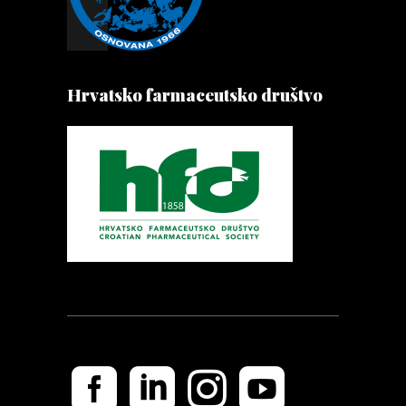
Hrvatsko farmaceutsko društvo