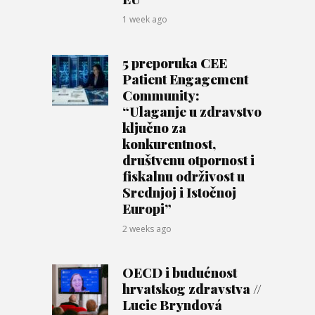
1 week ago
5 preporuka CEE
Patient Engagement
Community:
“Ulaganje u zdravstvo
ključno za
konkurentnost,
društvenu otpornost i
fiskalnu održivost u
Srednjoj i Istočnoj
Europi”
2 weeks ago
OECD i budućnost
hrvatskog zdravstva //
Lucie Bryndová