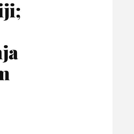
ji;
nja
om