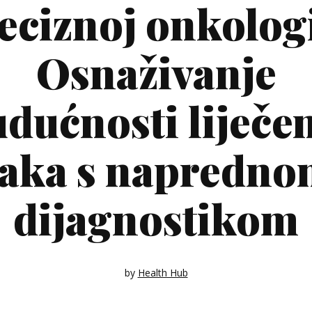
eciznoj onkologi
Osnaživanje
dućnosti liječe
aka s napredn
dijagnostikom
by
Health Hub