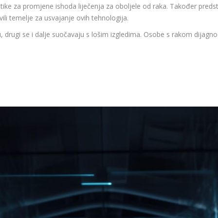
stike za promjene ishoda liječenja za oboljele od raka. Također predst
vili temelje za usvajanje ovih tehnologija.
u, drugi se i dalje suočavaju s lošim izgledima. Osobe s rakom dijagno