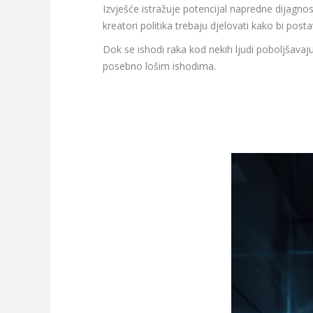
Izvješće istražuje potencijal napredne dijagno
kreatori politika trebaju djelovati kako bi posta
Dok se ishodi raka kod nekih ljudi poboljšavaj
posebno lošim ishodima.