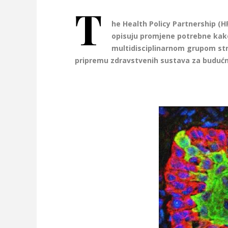
T
he Health Policy Partnership (H
opisuju promjene potrebne kako 
multidisciplinarnom grupom str
pripremu zdravstvenih sustava za budućn