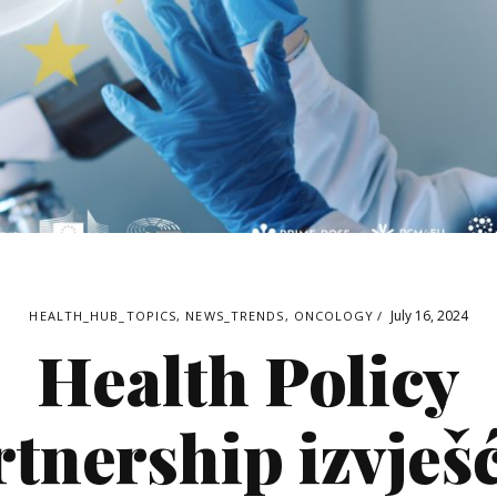
July 16, 2024
HEALTH_HUB_TOPICS
,
NEWS_TRENDS
,
ONCOLOGY
Health Policy
tnership izvješ