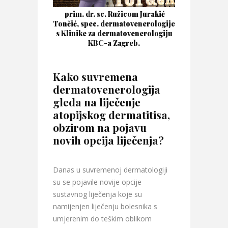
prim. dr. sc. Ružicom Jurakić
Tončić, spec. dermatovenerologije
s Klinike za dermatovenerologiju
KBC-a Zagreb.
Kako suvremena
dermatovenerologija
gleda na liječenje
atopijskog dermatitisa,
obzirom na pojavu
novih opcija liječenja?
Danas u suvremenoj dermatologiji
su se pojavile novije opcije
sustavnog liječenja koje su
namijenjen liječenju bolesnika s
umjerenim do teškim oblikom