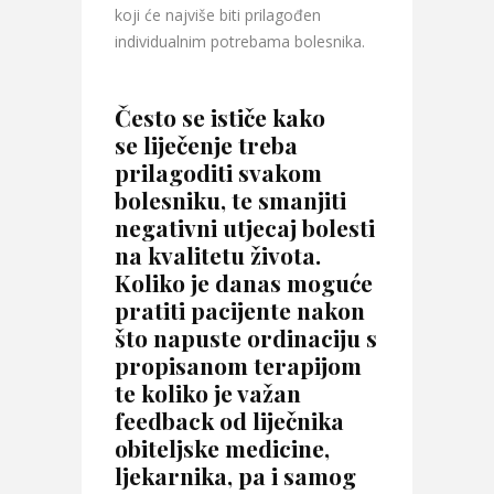
koji će najviše biti prilagođen
individualnim potrebama bolesnika.
Često se ističe kako
se liječenje treba
prilagoditi svakom
bolesniku, te smanjiti
negativni utjecaj bolesti
na kvalitetu života.
Koliko je danas moguće
pratiti pacijente nakon
što napuste ordinaciju s
propisanom terapijom
te koliko je važan
feedback od liječnika
obiteljske medicine,
ljekarnika, pa i samog