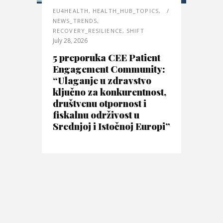
EU4HEALTH
,
HEALTH_HUB_TOPICS
,
NEWS_TRENDS
,
RECOVERY_RESILIENCE
,
SHIFT
July 28, 2026
5 preporuka CEE Patient
Engagement Community:
“Ulaganje u zdravstvo
ključno za konkurentnost,
društvenu otpornost i
fiskalnu održivost u
Srednjoj i Istočnoj Europi”