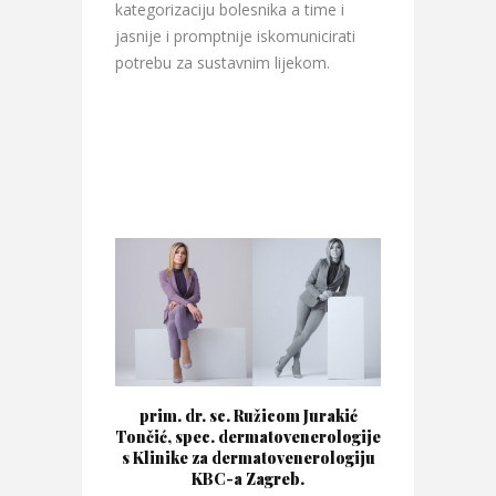
kategorizaciju bolesnika a time i
jasnije i promptnije iskomunicirati
potrebu za sustavnim lijekom.
prim. dr. sc. Ružicom Jurakić
Tončić, spec. dermatovenerologije
s Klinike za dermatovenerologiju
KBC-a Zagreb.