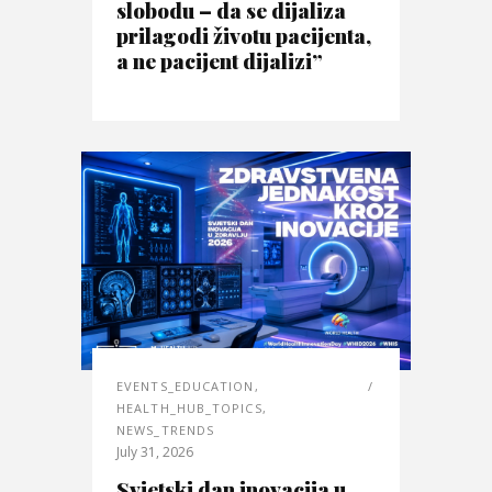
slobodu – da se dijaliza
prilagodi životu pacijenta,
a ne pacijent dijalizi”
EVENTS_EDUCATION
,
HEALTH_HUB_TOPICS
,
NEWS_TRENDS
July 31, 2026
Svjetski dan inovacija u