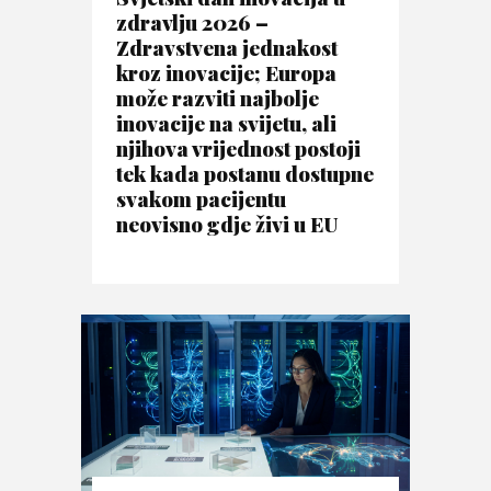
zdravlju 2026 –
Zdravstvena jednakost
kroz inovacije; Europa
može razviti najbolje
inovacije na svijetu, ali
njihova vrijednost postoji
tek kada postanu dostupne
svakom pacijentu
neovisno gdje živi u EU