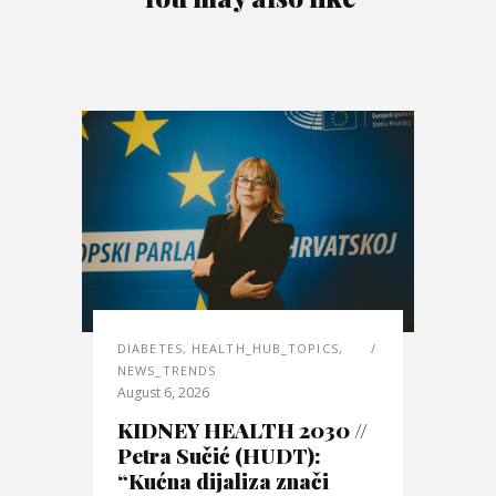
DIABETES
,
HEALTH_HUB_TOPICS
,
NEWS_TRENDS
August 6, 2026
KIDNEY HEALTH 2030 //
Petra Sučić (HUDT):
“Kućna dijaliza znači