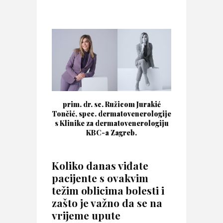
prim. dr. sc. Ružicom Jurakić
Tončić, spec. dermatovenerologije
s Klinike za dermatovenerologiju
KBC-a Zagreb.
Koliko danas viđate
pacijente s ovakvim
težim oblicima bolesti i
zašto je važno da se na
vrijeme upute