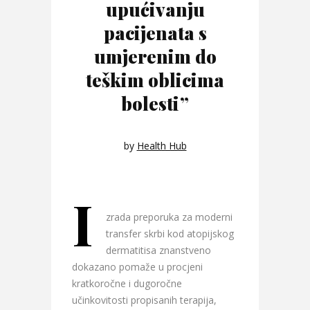
upućivanju
pacijenata s
umjerenim do
teškim oblicima
bolesti”
by
Health Hub
I
zrada preporuka za moderni
transfer skrbi kod atopijskog
dermatitisa znanstveno
dokazano pomaže u procjeni
kratkoročne i dugoročne
učinkovitosti propisanih terapija,