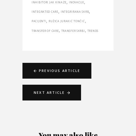
,
,
INHIBITORI JAK KINAZE
INOVACIJE
,
,
INTEGRATED CARE
INTEGRIRANA SKRB
,
,
PACIJENTI
RUŽICA JURAKIĆ TONČIĆ
,
,
TRANSFER OF CARE
TRANSFER SKRBI
TRENDS
PREVIOUS ARTICLE
NEXT ARTICLE
You may also like