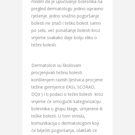
mislim da je upućivanje bolesnika na
pregled dermatologu jedino ispravno
rješenje. Jedno snažno pogoršanje
bolesti ne znači i tešku bolest samo
po sebi, već ponašanje bolesti kroz
vrijeme svakako daje bolju sliku o
težini bolesti.
Dermatolozi su školovani
procjenjivati težinu bolesti
korištenjem raznih ljestvica procjene
težine (primjerice EASI, SCORAD,
DQIi ) i ti podaci o težini bolesti kroz
vrijeme će omogućiti kategorizaciju
bolesnika u grupu blage, umjerene ili
teške bolesti. U tom smislu,
komunikacija s dermatologom koji
će bilježiti pogoršanja, olakšati će