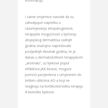
informaciju.
I same smjernice navode da su
zahvaljujući napretku u
razumijevanju etiopatogeneze,
terapijske mogućnosti u liječenju
atopijskog dermatitisa zadnjih
godina značajno napredovale
posljednjih desetak godina, te je
danas u dermatološkom terapijskom
„arsenalu“, uz lijekove poput
inhibitora JAK-kinaze, moguće
pomoći pacijentima s umjerenim do
teškim oblicima AD-a koji ne
reagiraju na kortikosteroidnu terapiju
ili biološke lijekove.