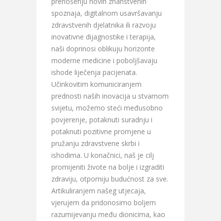
prenošenju novih znanstvenih
spoznaja, digitalnom usavršavanju
zdravstvenih djelatnika ili razvoju
inovativne dijagnostike i terapija,
naši doprinosi oblikuju horizonte
moderne medicine i poboljšavaju
ishode liječenja pacijenata.
Učinkovitim komuniciranjem
prednosti naših inovacija u stvarnom
svijetu, možemo steći međusobno
povjerenje, potaknuti suradnju i
potaknuti pozitivne promjene u
pružanju zdravstvene skrbi i
ishodima. U konačnici, naš je cilj
promijeniti živote na bolje i izgraditi
zdraviju, otporniju budućnost za sve.
Artikuliranjem našeg utjecaja,
vjerujem da pridonosimo boljem
razumijevanju među dionicima, kao