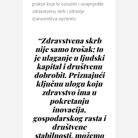
prakse koje bi osnažile i unaprijedile
zdravstvenu skrb i zdravlje
stanovništva općenito.
“Zdravstvena skrb
nije samo trošak; to
je ulaganje u ljudski
kapital i društvenu
dobrobit. Priznajući
ključnu ulogu koju
zdravstvo ima u
pokretanju
inovacija,
gospodarskog rasta i
društvene
stabilnosti, možemo