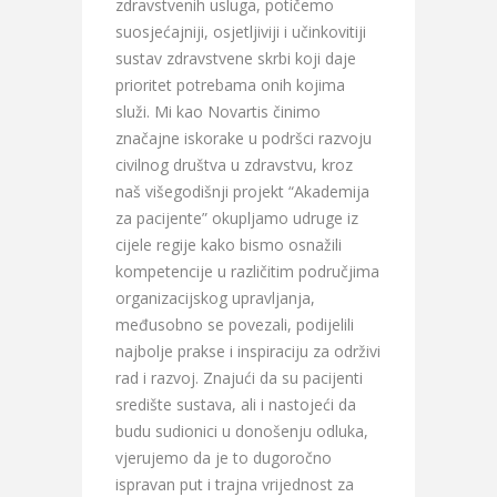
zdravstvenih usluga, potičemo
suosjećajniji, osjetljiviji i učinkovitiji
sustav zdravstvene skrbi koji daje
prioritet potrebama onih kojima
služi. Mi kao Novartis činimo
značajne iskorake u podršci razvoju
civilnog društva u zdravstvu, kroz
naš višegodišnji projekt “Akademija
za pacijente” okupljamo udruge iz
cijele regije kako bismo osnažili
kompetencije u različitim područjima
organizacijskog upravljanja,
međusobno se povezali, podijelili
najbolje prakse i inspiraciju za održivi
rad i razvoj. Znajući da su pacijenti
središte sustava, ali i nastojeći da
budu sudionici u donošenju odluka,
vjerujemo da je to dugoročno
ispravan put i trajna vrijednost za