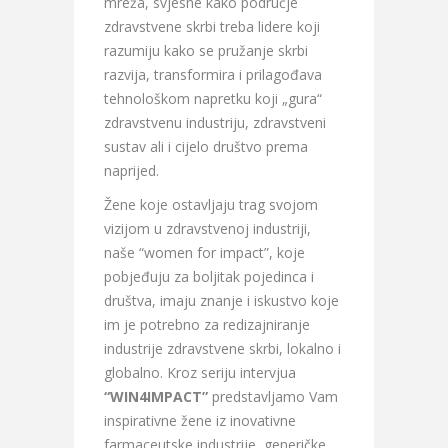
mreža, svjesne kako područje
zdravstvene skrbi treba lidere koji
razumiju kako se pružanje skrbi
razvija, transformira i prilagođava
tehnološkom napretku koji „gura“
zdravstvenu industriju, zdravstveni
sustav ali i cijelo društvo prema
naprijed.
Žene koje ostavljaju trag svojom
vizijom u zdravstvenoj industriji,
naše “women for impact”, koje
pobjeđuju za boljitak pojedinca i
društva, imaju znanje i iskustvo koje
im je potrebno za redizajniranje
industrije zdravstvene skrbi, lokalno i
globalno. Kroz seriju intervjua
“WIN4IMPACT”
predstavljamo Vam
inspirativne žene iz inovativne
farmaceutske industrije, generičke