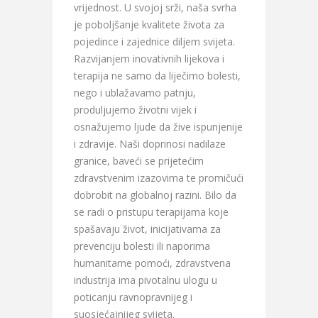
vrijednost. U svojoj srži, naša svrha
je poboljšanje kvalitete života za
pojedince i zajednice diljem svijeta.
Razvijanjem inovativnih lijekova i
terapija ne samo da liječimo bolesti,
nego i ublažavamo patnju,
produljujemo životni vijek i
osnažujemo ljude da žive ispunjenije
i zdravije. Naši doprinosi nadilaze
granice, baveći se prijetećim
zdravstvenim izazovima te promičući
dobrobit na globalnoj razini. Bilo da
se radi o pristupu terapijama koje
spašavaju život, inicijativama za
prevenciju bolesti ili naporima
humanitarne pomoći, zdravstvena
industrija ima pivotalnu ulogu u
poticanju ravnopravnijeg i
suosjećajnijeg svijeta.