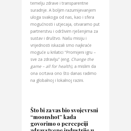
temelju zdrave i transparentne
suradnje. A boljim razumijevanjem
uloga svakoga od nas, kao i sfera
mogućnosti i utjecaja, otvaramo put
partnerstvu i održivim rješenjima za
sustav i društvo. Našu misiju i
vrijednosti iskazali smo najkraće
moguće u krilatici “Promijeni igru –
sve za zdravlju” (eng.
Change the
game – all for health)
, a mislim da
ona ocrtava ono što danas radimo
na globalnoj i lokalnoj razini.
Što bi za vas bio svojevrsni
“moonshot” kada
govorimo o percepciji
zdravstvene industrije u